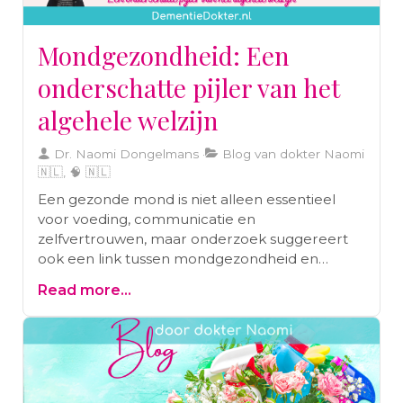
Mondgezondheid: Een
onderschatte pijler van het
algehele welzijn
Dr. Naomi Dongelmans
Blog van dokter Naomi
🇳🇱, 🧠 🇳🇱
Een gezonde mond is niet alleen essentieel
voor voeding, communicatie en
zelfvertrouwen, maar onderzoek suggereert
ook een link tussen mondgezondheid en
ernstige aandoeningen zoals hartziekten,
Read more...
diabetes en Alzheimer. Regelmatige
mondverzorging, goede voeding en
tandartsbezoeken maar ook
stressvermindering zijn essentieel om een
optimale mond- en algemene gezondheid te
behouden.