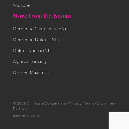
YouTube
More from Dr. Naomi
Dementia Caregivers (EN)
Dementie Dokter (NL)
Dokter Naomi (NL)
Algarve Dancing
Dansen Maastricht
© 2026 Dr. Naomi Dongelmans ·
Privacy
·
Terms
·
Disclaimer
·
Partners
Members Login