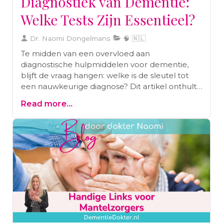
Diagnostiek van Dementie:
Welke Tests Zijn Essentieel?
Dr. Naomi Dongelmans
🧠 🇳🇱
Te midden van een overvloed aan
diagnostische hulpmiddelen voor dementie,
blijft de vraag hangen: welke is de sleutel tot
een nauwkeurige diagnose? Dit artikel onthult
de sterke punten en beperkingen van
Read more...
anamnese, lichamelijk onderzoek, MMSE,
klokken-teken test, MoCA-test en CT-scan, en
leidt je door het doolhof van opties om het pad
naar vroege detectie en interventie beter te
begrijpen.